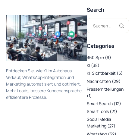
Search
Categories
360 Spin
(9)
KI
(38)
Entdecken Sie, wie KI im Autohaus
KI-Sichtbarkeit
(5)
Verkauf, WhatsApp-Integration und
Nachrichten
(29)
Marketing automatisiert und optimiert.
Pressemitteilungen
Mehr Leads, bessere Kundenansprache,
(1)
effizientere Prozesse.
SmartSearch
(12)
SmartTools
(21)
Social Media
Marketing
(27)
WhatsApp
(52)