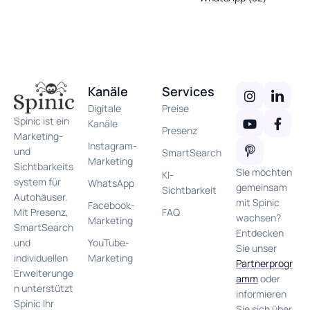
Kanäle
Services
Digitale
Preise
Spinic ist ein
Kanäle
Presenz
Marketing-
Instagram-
und
SmartSearch
Marketing
Sichtbarkeits
Sie möchten
KI-
system für
WhatsApp
gemeinsam
Sichtbarkeit
Autohäuser.
mit Spinic
Facebook-
FAQ
Mit Presenz,
wachsen?
Marketing
SmartSearch
Entdecken
YouTube-
und
Sie unser
Marketing
individuellen
Partnerprogr
Erweiterunge
amm
oder
n unterstützt
informieren
Spinic Ihr
Sie sich über