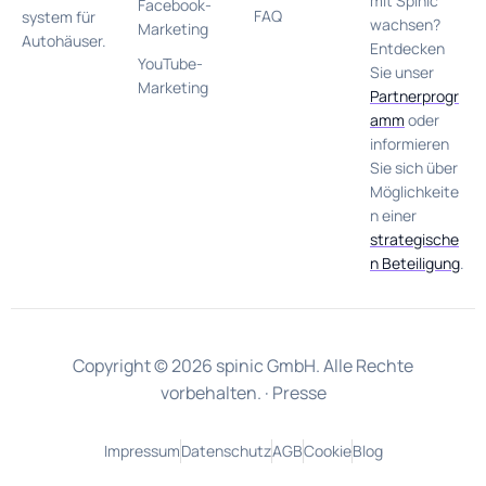
mit Spinic
Facebook-
FAQ
system für
wachsen?
Marketing
Autohäuser.
Entdecken
YouTube-
Sie unser
Marketing
Partnerprogr
amm
oder
informieren
Sie sich über
Möglichkeite
n einer
strategische
n Beteiligung
.
Copyright © 2026 spinic GmbH. Alle Rechte
vorbehalten. ·
Presse
Impressum
Datenschutz
AGB
Cookie
Blog