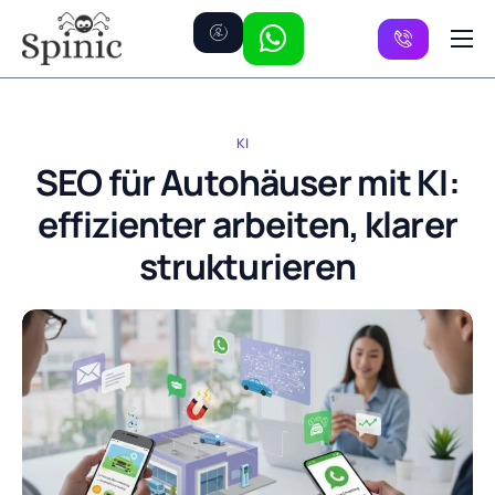
Preise
Kanäle
KI
FAQ
SEO für Autohäuser mit KI:
effizienter arbeiten, klarer
Kontakt
strukturieren