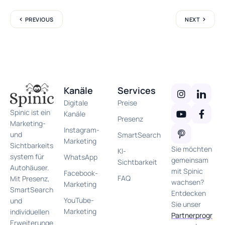
PREVIOUS
NEXT
Kanäle
Services
Digitale
Preise
Spinic ist ein
Kanäle
Presenz
Marketing-
Instagram-
und
SmartSearch
Marketing
Sichtbarkeits
Sie möchten
KI-
system für
WhatsApp
gemeinsam
Sichtbarkeit
Autohäuser.
mit Spinic
Facebook-
FAQ
Mit Presenz,
wachsen?
Marketing
SmartSearch
Entdecken
YouTube-
und
Sie unser
Marketing
individuellen
Partnerprogr
Erweiterunge