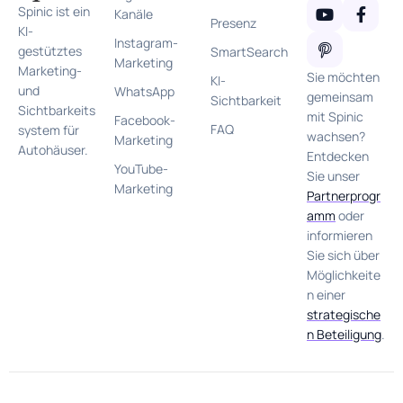
Spinic ist ein
Kanäle
Presenz
KI-
Instagram-
gestütztes
SmartSearch
Marketing
Marketing-
Sie möchten
KI-
und
WhatsApp
gemeinsam
Sichtbarkeit
Sichtbarkeits
mit Spinic
Facebook-
FAQ
system für
wachsen?
Marketing
Autohäuser.
Entdecken
YouTube-
Sie unser
Marketing
Partnerprogr
amm
oder
informieren
Sie sich über
Möglichkeite
n einer
strategische
n Beteiligung
.