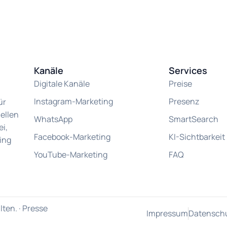
Kanäle
Services
Digitale Kanäle
Preise
Instagram-Marketing
Presenz
ür
ellen
WhatsApp
SmartSearch
i,
Facebook-Marketing
KI-Sichtbarkeit
ing
YouTube-Marketing
FAQ
ten. ·
Presse
Impressum
Datensch