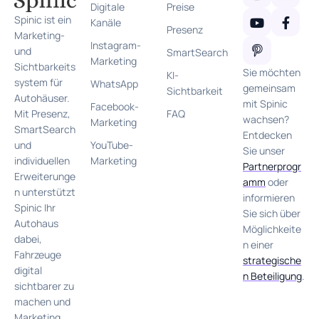
Digitale
Preise
Spinic ist ein
Kanäle
Presenz
Marketing-
Instagram-
und
SmartSearch
Marketing
Sichtbarkeits
Sie möchten
KI-
system für
WhatsApp
gemeinsam
Sichtbarkeit
Autohäuser.
mit Spinic
Facebook-
FAQ
Mit Presenz,
wachsen?
Marketing
SmartSearch
Entdecken
YouTube-
und
Sie unser
Marketing
individuellen
Partnerprogr
Erweiterunge
amm
oder
n unterstützt
informieren
Spinic Ihr
Sie sich über
Autohaus
Möglichkeite
dabei,
n einer
Fahrzeuge
strategische
digital
n Beteiligung
.
sichtbarer zu
machen und
Marketing