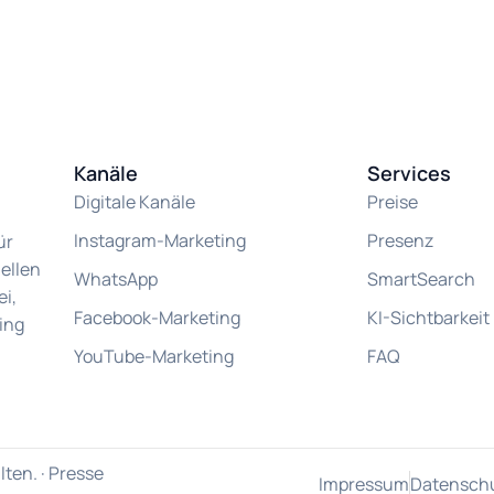
Kanäle
Services
Digitale Kanäle
Preise
Instagram-Marketing
Presenz
ür
ellen
WhatsApp
SmartSearch
i,
Facebook-Marketing
KI-Sichtbarkeit
ing
YouTube-Marketing
FAQ
ten. ·
Presse
Impressum
Datensch