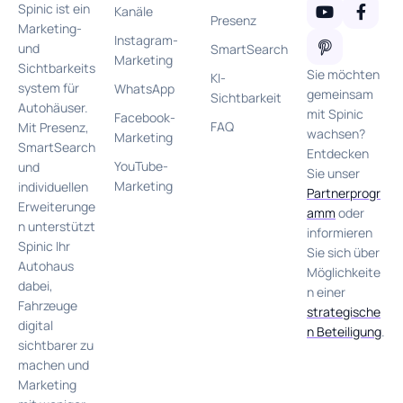
Spinic ist ein
Kanäle
Presenz
Marketing-
Instagram-
und
SmartSearch
Marketing
Sichtbarkeits
Sie möchten
KI-
system für
WhatsApp
gemeinsam
Sichtbarkeit
Autohäuser.
mit Spinic
Facebook-
FAQ
Mit Presenz,
wachsen?
Marketing
SmartSearch
Entdecken
YouTube-
und
Sie unser
Marketing
individuellen
Partnerprogr
Erweiterunge
amm
oder
n unterstützt
informieren
Spinic Ihr
Sie sich über
Autohaus
Möglichkeite
dabei,
n einer
Fahrzeuge
strategische
digital
n Beteiligung
.
sichtbarer zu
machen und
Marketing