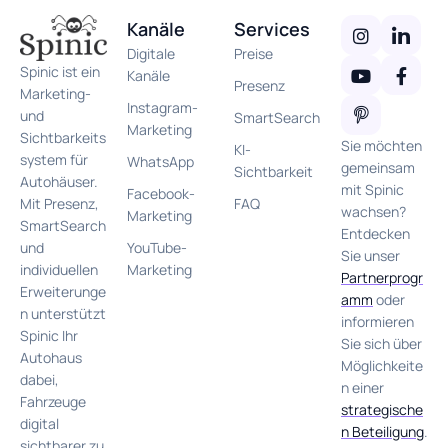
Kanäle
Services
Digitale
Preise
Spinic ist ein
Kanäle
Presenz
Marketing-
Instagram-
und
SmartSearch
Marketing
Sichtbarkeits
Sie möchten
KI-
system für
WhatsApp
gemeinsam
Sichtbarkeit
Autohäuser.
mit Spinic
Facebook-
FAQ
Mit Presenz,
wachsen?
Marketing
SmartSearch
Entdecken
YouTube-
und
Sie unser
Marketing
individuellen
Partnerprogr
Erweiterunge
amm
oder
n unterstützt
informieren
Spinic Ihr
Sie sich über
Autohaus
Möglichkeite
dabei,
n einer
Fahrzeuge
strategische
digital
n Beteiligung
.
sichtbarer zu