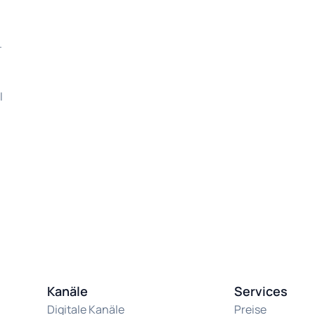
.
I
Kanäle
Services
Digitale Kanäle
Preise