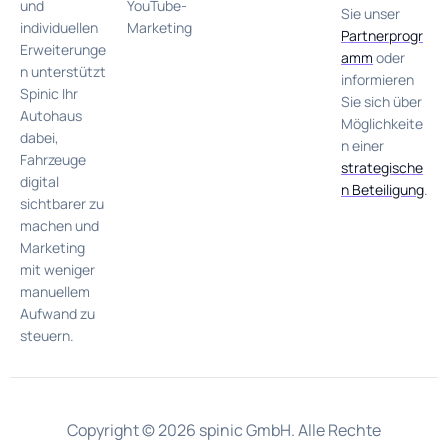
YouTube-
und
Sie unser
Marketing
individuellen
Partnerprogr
Erweiterunge
amm
oder
n unterstützt
informieren
Spinic Ihr
Sie sich über
Autohaus
Möglichkeite
dabei,
n einer
Fahrzeuge
strategische
digital
n Beteiligung
.
sichtbarer zu
machen und
Marketing
mit weniger
manuellem
Aufwand zu
steuern.
Copyright © 2026 spinic GmbH. Alle Rechte