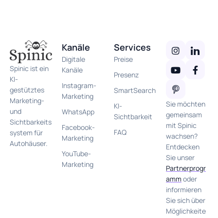
Kanäle
Services
Digitale
Preise
Spinic ist ein
Kanäle
Presenz
KI-
Instagram-
gestütztes
SmartSearch
Marketing
Marketing-
Sie möchten
KI-
und
WhatsApp
gemeinsam
Sichtbarkeit
Sichtbarkeits
mit Spinic
Facebook-
FAQ
system für
wachsen?
Marketing
Autohäuser.
Entdecken
YouTube-
Sie unser
Marketing
Partnerprogr
amm
oder
informieren
Sie sich über
Möglichkeite