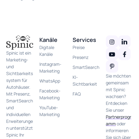
Kanäle
Services
Digitale
Preise
Spinic ist ein
Kanäle
Presenz
Marketing-
Instagram-
und
SmartSearch
Marketing
Sichtbarkeits
Sie möchten
KI-
system für
WhatsApp
gemeinsam
Sichtbarkeit
Autohäuser.
mit Spinic
Facebook-
FAQ
Mit Presenz,
wachsen?
Marketing
SmartSearch
Entdecken
YouTube-
und
Sie unser
Marketing
individuellen
Partnerprogr
Erweiterunge
amm
oder
n unterstützt
informieren
Spinic Ihr
Sie sich über