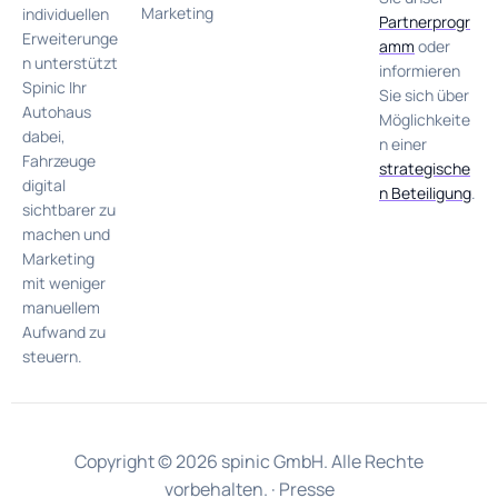
Marketing
individuellen
Partnerprogr
Erweiterunge
amm
oder
n unterstützt
informieren
Spinic Ihr
Sie sich über
Autohaus
Möglichkeite
dabei,
n einer
Fahrzeuge
strategische
digital
n Beteiligung
.
sichtbarer zu
machen und
Marketing
mit weniger
manuellem
Aufwand zu
steuern.
Copyright © 2026 spinic GmbH. Alle Rechte
vorbehalten. ·
Presse