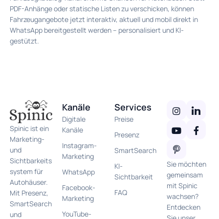
PDF-Anhänge oder statische Listen zu verschicken, können
Fahrzeugangebote jetzt interaktiv, aktuell und mobil direkt in
WhatsApp bereitgestellt werden – personalisiert und KI-
gestützt.
Kanäle
Services
Digitale
Preise
Spinic ist ein
Kanäle
Presenz
Marketing-
Instagram-
und
SmartSearch
Marketing
Sichtbarkeits
Sie möchten
KI-
system für
WhatsApp
gemeinsam
Sichtbarkeit
Autohäuser.
mit Spinic
Facebook-
FAQ
Mit Presenz,
wachsen?
Marketing
SmartSearch
Entdecken
YouTube-
und
Sie unser