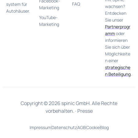
Facebook-
FAQ
system für
wachsen?
Marketing
Autohäuser.
Entdecken
YouTube-
Sie unser
Marketing
Partnerprogr
amm
oder
informieren
Sie sich über
Möglichkeite
n einer
strategische
n Beteiligung
.
Copyright © 2026 spinic GmbH. Alle Rechte
vorbehalten. ·
Presse
Impressum
Datenschutz
AGB
Cookie
Blog