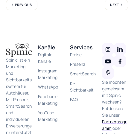
PREVIOUS
NEXT
Kanäle
Services
Digitale
Preise
Spinic ist ein
Kanäle
Presenz
Marketing-
Instagram-
und
SmartSearch
Marketing
Sichtbarkeits
Sie möchten
KI-
system für
WhatsApp
gemeinsam
Sichtbarkeit
Autohäuser.
mit Spinic
Facebook-
FAQ
Mit Presenz,
wachsen?
Marketing
SmartSearch
Entdecken
YouTube-
und
Sie unser
Marketing
individuellen
Partnerprogr
Erweiterunge
amm
oder
n unterstützt