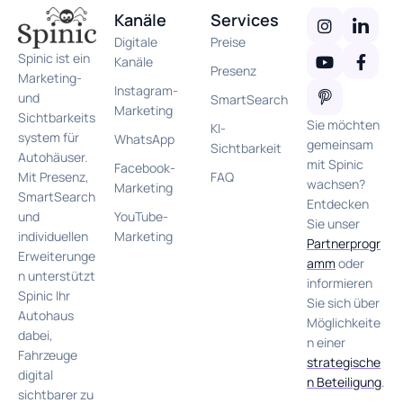
Kanäle
Services
Digitale
Preise
Spinic ist ein
Kanäle
Presenz
Marketing-
Instagram-
und
SmartSearch
Marketing
Sichtbarkeits
Sie möchten
KI-
system für
WhatsApp
gemeinsam
Sichtbarkeit
Autohäuser.
mit Spinic
Facebook-
FAQ
Mit Presenz,
wachsen?
Marketing
SmartSearch
Entdecken
YouTube-
und
Sie unser
Marketing
individuellen
Partnerprogr
Erweiterunge
amm
oder
n unterstützt
informieren
Spinic Ihr
Sie sich über
Autohaus
Möglichkeite
dabei,
n einer
Fahrzeuge
strategische
digital
n Beteiligung
.
sichtbarer zu