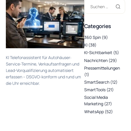
Categories
360 Spin
(9)
KI
(38)
KI-Sichtbarkeit
(5)
KI Telefonassistent für Autohäuser:
Nachrichten
(29)
Service-Termine, Verkaufsanfragen und
Pressemitteilungen
Lead-Vorqualifizierung automatisiert
(1)
erfassen – DSGVO-konform und rund um
SmartSearch
(12)
die Uhr erreichbar.
SmartTools
(21)
Social Media
Marketing
(27)
WhatsApp
(52)