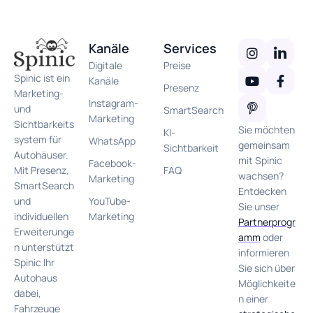
Kanäle
Services
Digitale
Preise
Spinic ist ein
Kanäle
Presenz
Marketing-
Instagram-
und
SmartSearch
Marketing
Sichtbarkeits
Sie möchten
KI-
system für
WhatsApp
gemeinsam
Sichtbarkeit
Autohäuser.
mit Spinic
Facebook-
FAQ
Mit Presenz,
wachsen?
Marketing
SmartSearch
Entdecken
YouTube-
und
Sie unser
Marketing
individuellen
Partnerprogr
Erweiterunge
amm
oder
n unterstützt
informieren
Spinic Ihr
Sie sich über
Autohaus
Möglichkeite
dabei,
n einer
Fahrzeuge