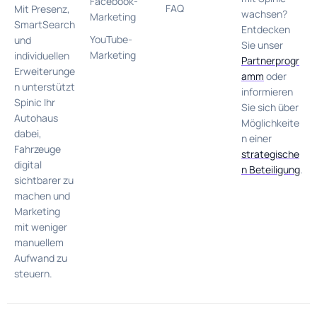
Facebook-
FAQ
Mit Presenz,
wachsen?
Marketing
SmartSearch
Entdecken
YouTube-
und
Sie unser
Marketing
individuellen
Partnerprogr
Erweiterunge
amm
oder
n unterstützt
informieren
Spinic Ihr
Sie sich über
Autohaus
Möglichkeite
dabei,
n einer
Fahrzeuge
strategische
digital
n Beteiligung
.
sichtbarer zu
machen und
Marketing
mit weniger
manuellem
Aufwand zu
steuern.