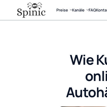
Preise
Kanäle
FAQ
Konta
Wie K
onl
Autohä