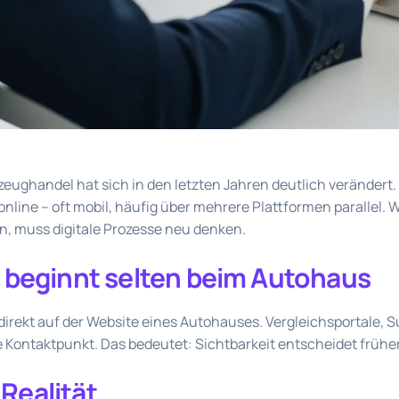
eughandel hat sich in den letzten Jahren deutlich verändert
nline – oft mobil, häufig über mehrere Plattformen parallel. W
, muss digitale Prozesse neu denken.
 beginnt selten beim Autohaus
 direkt auf der Website eines Autohauses. Vergleichsportale,
e Kontaktpunkt. Das bedeutet: Sichtbarkeit entscheidet früher
 Realität