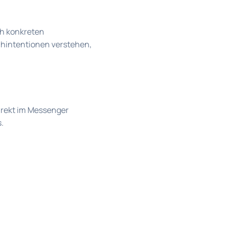
ch konkreten
chintentionen verstehen,
direkt im Messenger
.