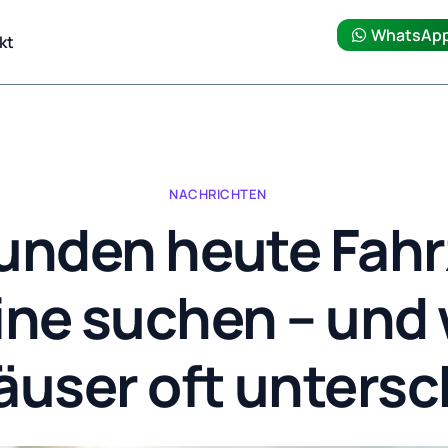
WhatsAp
kt
NACHRICHTEN
unden heute Fah
ine suchen – und
user oft unters