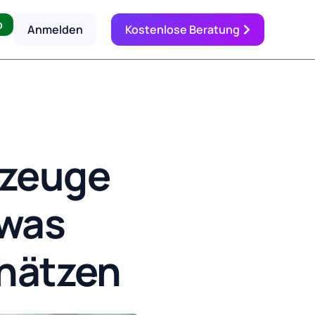
p
Anmelden
Kostenlose Beratung
rzeuge
 was
chätzen