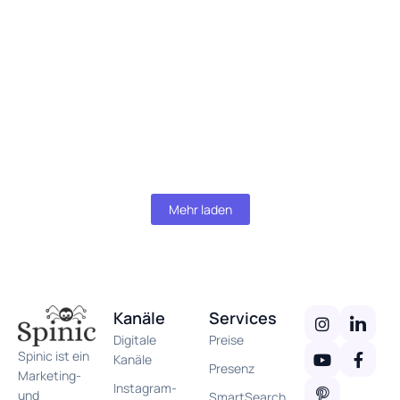
suchen – und was Autohäuser oft
unterschätzen
Das Suchverhalten im Fahrzeughandel hat sich in den letzten
Jahren deutlich verändert. Interessenten beginnen ihre
Recherche fast immer online –...
Mehr lesen
Mehr laden
Kanäle
Services
Digitale
Preise
Spinic ist ein
Kanäle
Presenz
Marketing-
Instagram-
und
SmartSearch