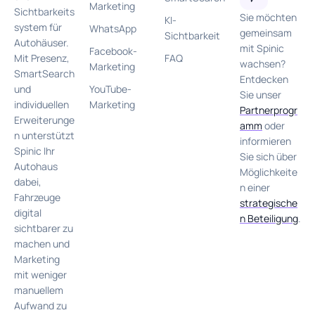
Marketing
Sichtbarkeits
Sie möchten
KI-
system für
WhatsApp
gemeinsam
Sichtbarkeit
Autohäuser.
mit Spinic
Facebook-
FAQ
Mit Presenz,
wachsen?
Marketing
SmartSearch
Entdecken
YouTube-
und
Sie unser
Marketing
individuellen
Partnerprogr
Erweiterunge
amm
oder
n unterstützt
informieren
Spinic Ihr
Sie sich über
Autohaus
Möglichkeite
dabei,
n einer
Fahrzeuge
strategische
digital
n Beteiligung
.
sichtbarer zu
machen und
Marketing
mit weniger
manuellem
Aufwand zu