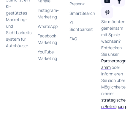
Kanäle
Presenz
KI-
Instagram-
gestütztes
SmartSearch
Marketing
Marketing-
Sie möchten
KI-
und
WhatsApp
gemeinsam
Sichtbarkeit
Sichtbarkeits
mit Spinic
Facebook-
FAQ
system für
wachsen?
Marketing
Autohäuser.
Entdecken
YouTube-
Sie unser
Marketing
Partnerprogr
amm
oder
informieren
Sie sich über
Möglichkeite
n einer
strategische
n Beteiligung
.