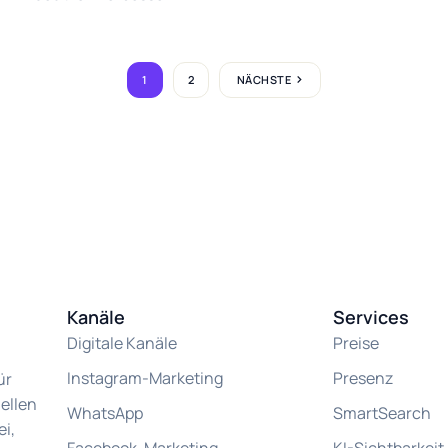
1
2
NÄCHSTE
Kanäle
Services
Digitale Kanäle
Preise
Instagram-Marketing
Presenz
ür
ellen
WhatsApp
SmartSearch
i,