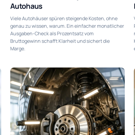
Autohaus
Viele Autohäuser spüren steigende Kosten, ohne
genau zu wissen, warum. Ein einfacher monatlicher
Ausgaben-Check als Prozentsatz vom
Bruttogewinn schafft Klarheit und sichert die
Marge.