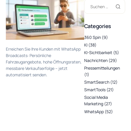
Categories
360 Spin
(9)
KI
(38)
Erreichen Sie Ihre Kunden mit WhatsApp
KI-Sichtbarkeit
(5)
Broadcasts: Persönliche
Nachrichten
(29)
Fahrzeugangebote, hohe Öffnungsraten,
Pressemitteilungen
messbare Verkaufserfolge – jetzt
(1)
automatisiert senden.
SmartSearch
(12)
SmartTools
(21)
Social Media
Marketing
(27)
WhatsApp
(52)