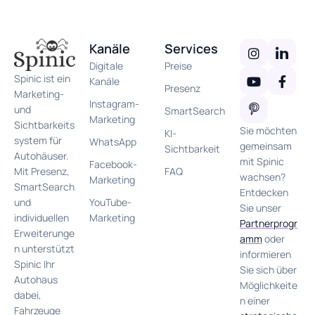
Kanäle
Services
Digitale
Preise
Spinic ist ein
Kanäle
Presenz
Marketing-
Instagram-
und
SmartSearch
Marketing
Sichtbarkeits
Sie möchten
KI-
system für
WhatsApp
gemeinsam
Sichtbarkeit
Autohäuser.
mit Spinic
Facebook-
FAQ
Mit Presenz,
wachsen?
Marketing
SmartSearch
Entdecken
YouTube-
und
Sie unser
Marketing
individuellen
Partnerprogr
Erweiterunge
amm
oder
n unterstützt
informieren
Spinic Ihr
Sie sich über
Autohaus
Möglichkeite
dabei,
n einer
Fahrzeuge