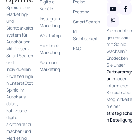
Digitale
Preise
Spinic ist ein
Kanäle
Presenz
Marketing-
Instagram-
und
SmartSearch
Marketing
Sichtbarkeits
Sie möchten
KI-
system für
WhatsApp
gemeinsam
Sichtbarkeit
Autohäuser.
mit Spinic
Facebook-
FAQ
Mit Presenz,
wachsen?
Marketing
SmartSearch
Entdecken
YouTube-
und
Sie unser
Marketing
individuellen
Partnerprogr
Erweiterunge
amm
oder
n unterstützt
informieren
Spinic Ihr
Sie sich über
Autohaus
Möglichkeite
dabei,
n einer
Fahrzeuge
strategische
digital
n Beteiligung
.
sichtbarer zu
machen und
Marketing