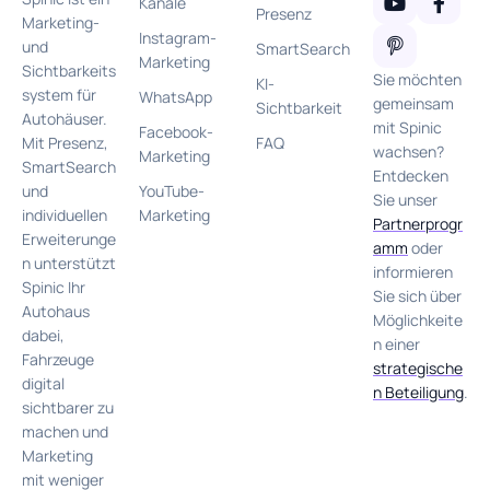
Kanäle
Presenz
Marketing-
Instagram-
und
SmartSearch
Marketing
Sichtbarkeits
Sie möchten
KI-
system für
WhatsApp
gemeinsam
Sichtbarkeit
Autohäuser.
mit Spinic
Facebook-
FAQ
Mit Presenz,
wachsen?
Marketing
SmartSearch
Entdecken
YouTube-
und
Sie unser
Marketing
individuellen
Partnerprogr
Erweiterunge
amm
oder
n unterstützt
informieren
Spinic Ihr
Sie sich über
Autohaus
Möglichkeite
dabei,
n einer
Fahrzeuge
strategische
digital
n Beteiligung
.
sichtbarer zu
machen und
Marketing
mit weniger