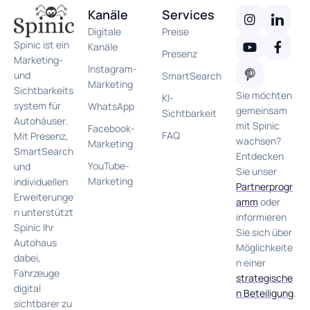
Kanäle
Services
Digitale
Preise
Spinic ist ein
Kanäle
Presenz
Marketing-
Instagram-
und
SmartSearch
Marketing
Sichtbarkeits
Sie möchten
KI-
system für
WhatsApp
gemeinsam
Sichtbarkeit
Autohäuser.
mit Spinic
Facebook-
FAQ
Mit Presenz,
wachsen?
Marketing
SmartSearch
Entdecken
YouTube-
und
Sie unser
Marketing
individuellen
Partnerprogr
Erweiterunge
amm
oder
n unterstützt
informieren
Spinic Ihr
Sie sich über
Autohaus
Möglichkeite
dabei,
n einer
Fahrzeuge
strategische
digital
n Beteiligung
.
sichtbarer zu