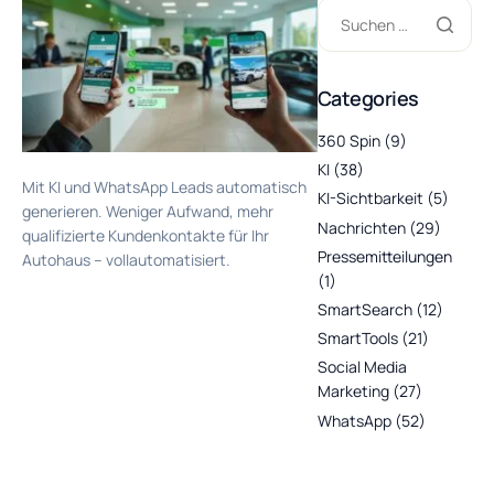
Categories
360 Spin
(9)
KI
(38)
Mit KI und WhatsApp Leads automatisch
KI-Sichtbarkeit
(5)
generieren. Weniger Aufwand, mehr
Nachrichten
(29)
qualifizierte Kundenkontakte für Ihr
Pressemitteilungen
Autohaus – vollautomatisiert.
(1)
SmartSearch
(12)
SmartTools
(21)
Social Media
Marketing
(27)
WhatsApp
(52)