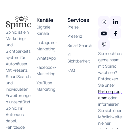
Kanäle
Services
Digitale
Preise
Spinic ist ein
Kanäle
Presenz
Marketing-
Instagram-
und
SmartSearch
Marketing
Sichtbarkeits
Sie möchten
KI-
system für
WhatsApp
gemeinsam
Sichtbarkeit
Autohäuser.
mit Spinic
Facebook-
FAQ
Mit Presenz,
wachsen?
Marketing
SmartSearch
Entdecken
YouTube-
und
Sie unser
Marketing
individuellen
Partnerprogr
Erweiterunge
amm
oder
n unterstützt
informieren
Spinic Ihr
Sie sich über
Autohaus
Möglichkeite
dabei,
n einer
Fahrzeuge