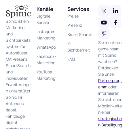
Kanäle
Services
Digitale
Preise
Spinic ist ein
Kanäle
Presenz
Marketing-
Instagram-
und
SmartSearch
Marketing
Sichtbarkeits
Sie möchten
KI-
system für
WhatsApp
gemeinsam
Sichtbarkeit
Autohäuser.
mit Spinic
Facebook-
FAQ
Mit Presenz,
wachsen?
Marketing
SmartSearch
Entdecken
YouTube-
und
Sie unser
Marketing
individuellen
Partnerprogr
Erweiterunge
amm
oder
n unterstützt
informieren
Spinic Ihr
Sie sich über
Autohaus
Möglichkeite
dabei,
n einer
Fahrzeuge
strategische
digital
n Beteiligung
.
sichtbarer zu