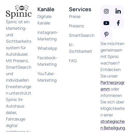
Kanäle
Services
Digitale
Preise
Spinic ist ein
Kanäle
Presenz
Marketing-
Instagram-
und
SmartSearch
Marketing
Sichtbarkeits
Sie möchten
KI-
system für
WhatsApp
gemeinsam
Sichtbarkeit
Autohäuser.
mit Spinic
Facebook-
FAQ
Mit Presenz,
wachsen?
Marketing
SmartSearch
Entdecken
YouTube-
und
Sie unser
Marketing
individuellen
Partnerprogr
Erweiterunge
amm
oder
n unterstützt
informieren
Spinic Ihr
Sie sich über
Autohaus
Möglichkeite
dabei,
n einer
Fahrzeuge
strategische
digital
n Beteiligung
.
sichtbarer zu