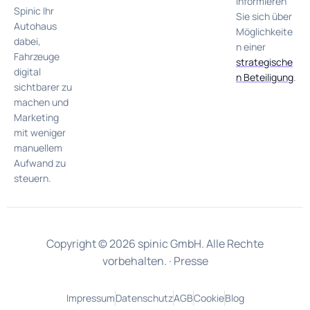
informieren
Spinic Ihr
Sie sich über
Autohaus
Möglichkeite
dabei,
n einer
Fahrzeuge
strategische
digital
n Beteiligung
.
sichtbarer zu
machen und
Marketing
mit weniger
manuellem
Aufwand zu
steuern.
Copyright © 2026 spinic GmbH. Alle Rechte
vorbehalten. ·
Presse
Impressum
Datenschutz
AGB
Cookie
Blog