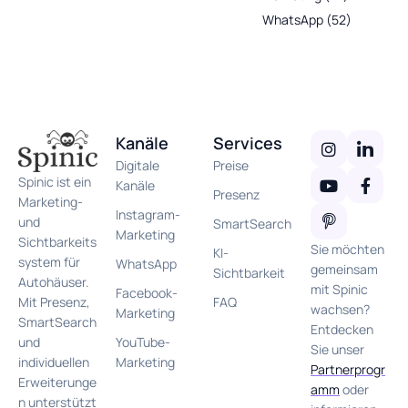
WhatsApp
(52)
Kanäle
Services
Digitale
Preise
Spinic ist ein
Kanäle
Presenz
Marketing-
Instagram-
und
SmartSearch
Marketing
Sichtbarkeits
Sie möchten
KI-
system für
WhatsApp
gemeinsam
Sichtbarkeit
Autohäuser.
mit Spinic
Facebook-
FAQ
Mit Presenz,
wachsen?
Marketing
SmartSearch
Entdecken
YouTube-
und
Sie unser
Marketing
individuellen
Partnerprogr
Erweiterunge
amm
oder
n unterstützt